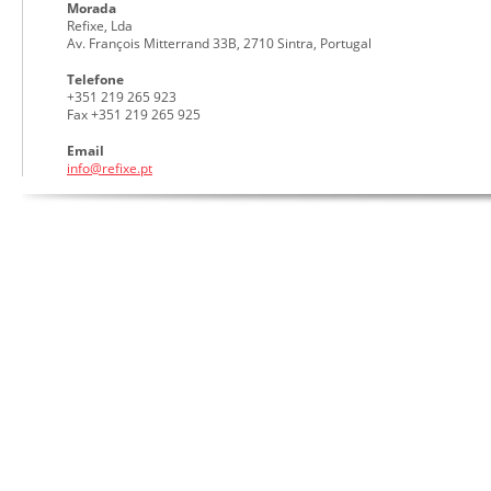
Morada
Refixe, Lda
Av. François Mitterrand 33B, 2710 Sintra, Portugal
Telefone
+351 219 265 923
Fax +351 219 265 925
Email
info@refixe.pt
Estimoron™
Home
Contactos
Informações
Ingredientes